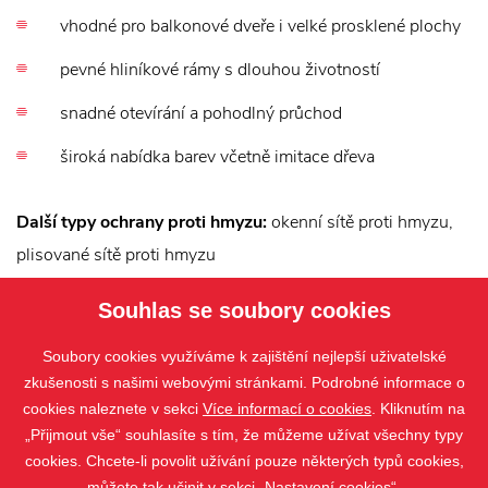
vhodné pro balkonové dveře i velké prosklené plochy
pevné hliníkové rámy s dlouhou životností
snadné otevírání a pohodlný průchod
široká nabídka barev včetně imitace dřeva
Další typy ochrany proti hmyzu:
okenní sítě proti hmyzu,
plisované sítě proti hmyzu
Souhlas se soubory cookies
Soubory cookies využíváme k zajištění nejlepší uživatelské
zkušenosti s našimi webovými stránkami. Podrobné informace o
cookies naleznete v sekci
Více informací o cookies
. Kliknutím na
„Přijmout vše“ souhlasíte s tím, že můžeme užívat všechny typy
cookies. Chcete-li povolit užívání pouze některých typů cookies,
můžete tak učinit v sekci „Nastavení cookies“.