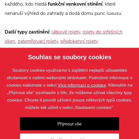
každého, kdo hledá
funkční venkovní stínění
, které
nenaruší výhled do zahrady a dodá domu punc luxusu.
Další typy zastínění:
látkové rolety
,
rolety do střešních
oken
,
zatemňovací rolety
,
předokenní rolety
Souhlas se soubory cookies
Soubory cookies využíváme k zajištění nejlepší uživatelské
zkušenosti s našimi webovými stránkami. Podrobné informace o
cookies naleznete v sekci
Více informací o cookies
. Kliknutím na
„Přijmout vše“ souhlasíte s tím, že můžeme užívat všechny typy
cookies. Chcete-li povolit užívání pouze některých typů cookies,
můžete tak učinit v sekci „Nastavení cookies“.
PRODUKTY
Přijmout vše
KONTAKT