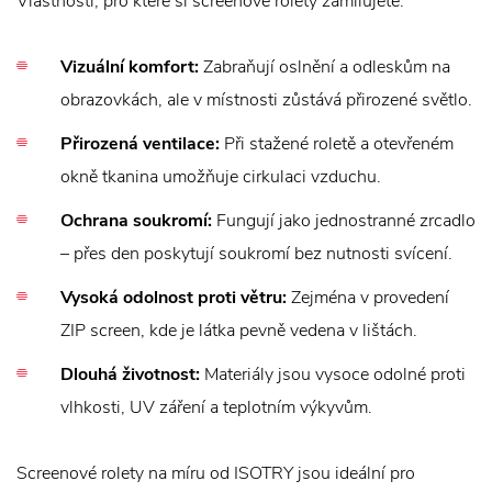
Vlastnosti, pro které si screenové rolety zamilujete:
Vizuální komfort:
Zabraňují oslnění a odleskům na
obrazovkách, ale v místnosti zůstává přirozené světlo.
Přirozená ventilace:
Při stažené roletě a otevřeném
okně tkanina umožňuje cirkulaci vzduchu.
Ochrana soukromí:
Fungují jako jednostranné zrcadlo
– přes den poskytují soukromí bez nutnosti svícení.
Vysoká odolnost proti větru:
Zejména v provedení
ZIP screen, kde je látka pevně vedena v lištách.
Dlouhá životnost:
Materiály jsou vysoce odolné proti
vlhkosti, UV záření a teplotním výkyvům.
Screenové rolety na míru od ISOTRY jsou ideální pro