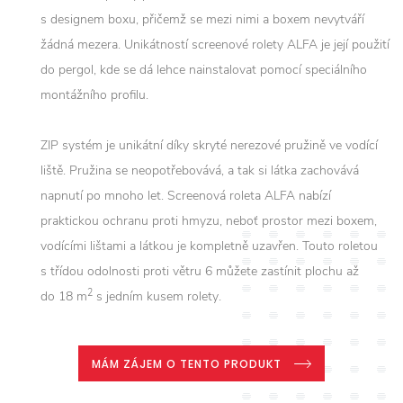
s designem boxu, přičemž se mezi nimi a boxem nevytváří
žádná mezera. Unikátností screenové rolety ALFA je její použití
do pergol, kde se dá lehce nainstalovat pomocí speciálního
montážního profilu.
ZIP systém je unikátní díky skryté nerezové pružině ve vodící
liště. Pružina se neopotřebovává, a tak si látka zachovává
napnutí po mnoho let. Screenová roleta ALFA nabízí
praktickou ochranu proti hmyzu, neboť prostor mezi boxem,
vodícími lištami a látkou je kompletně uzavřen. Touto roletou
s třídou odolnosti proti větru 6 můžete zastínit plochu až
2
do 18 m
s jedním kusem rolety.
MÁM ZÁJEM O TENTO PRODUKT