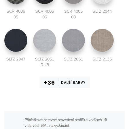
SCR 4005
SCR 4005
SCR 4005
SLTZ 2044
05
06
08
SLTZ 2047
SLTZ 2051
SLTZ 2051
SLTZ 2135
RUB
DALŠÍ BARVY
Příplatkové barevné provedení profilů a vodících lišt
v barvách RAL na vyžádání.