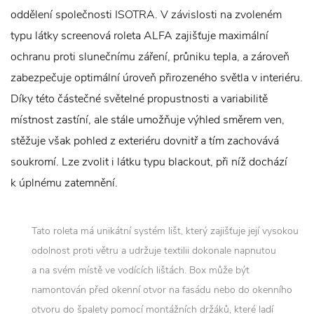
oddělení společnosti ISOTRA. V závislosti na zvoleném
typu látky screenová roleta ALFA zajišťuje maximální
ochranu proti slunečnímu záření, průniku tepla, a zároveň
zabezpečuje optimální úroveň přirozeného světla v interiéru.
Díky této částečné světelné propustnosti a variabilitě
místnost zastíní, ale stále umožňuje výhled směrem ven,
stěžuje však pohled z exteriéru dovnitř a tím zachovává
soukromí. Lze zvolit i látku typu blackout, při níž dochází
k úplnému zatemnění.
Tato roleta má unikátní systém lišt, který zajišťuje její vysokou
odolnost proti větru a udržuje textilii dokonale napnutou
a na svém místě ve vodících lištách. Box může být
namontován před okenní otvor na fasádu nebo do okenního
otvoru do špalety pomocí montážních držáků, které ladí