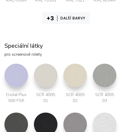
RAL7016M
RAL 7016S
RAL 7021
RAL 8014M
DALŠÍ BARVY
Speciální látky
pro screenové rolety
Cristal Plus
SCR 4005
SCR 4005
SCR 4005
500 FSR
01
02
03