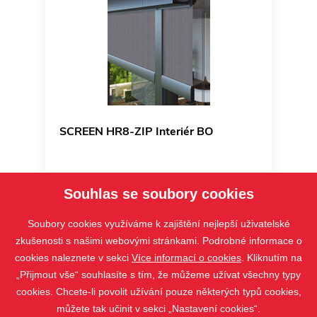
SCREEN HR8-ZIP Interiér BO
Souhlas se soubory cookies
Soubory cookies využíváme k zajištění nejlepší uživatelské
zkušenosti s našimi webovými stránkami. Podrobné informace o
cookies naleznete v sekci
Více informací o cookies
. Kliknutím na
„Přijmout vše“ souhlasíte s tím, že můžeme užívat všechny typy
cookies. Chcete-li povolit užívání pouze některých typů cookies,
můžete tak učinit v sekci „Nastavení cookies“.