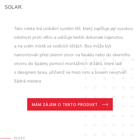
SOLAR.
Tato roleta má unikátní systém lišt, který zajišťuje její vysokou
odolnost proti větru a udržuje textilii dokonale napnutou
a na svém místě ve vodících lištách. Box může být
namontován před okenní otvor na fasádu nebo do okenního
otvoru do špalety pomocí montážních držáků, které ladí
s designem boxu, přičemž se mezi nimi a boxem nevytváří
žádná mezera
MÁM ZÁJEM O TENTO PRODUKT
PLUSY