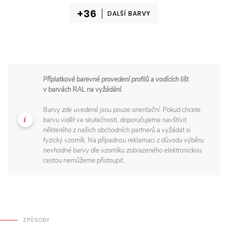
DALŠÍ BARVY
Příplatkové barevné provedení profilů a vodících lišt
v barvách RAL na vyžádání.
Barvy zde uvedené jsou pouze orientační. Pokud chcete
barvu vidět ve skutečnosti, doporučujeme navštívit
některého z našich obchodních partnerů a vyžádat si
fyzický vzorník. Na případnou reklamaci z důvodu výběru
nevhodné barvy dle vzorníku zobrazeného elektronickou
cestou nemůžeme přistoupit.
ZPŮSOBY