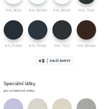
RAL 9010
RAL 9010M
RAL 9010S
RAL 7016
RAL7016M
RAL 7016S
RAL 7021
RAL 8014M
DALŠÍ BARVY
Speciální látky
pro screenové rolety