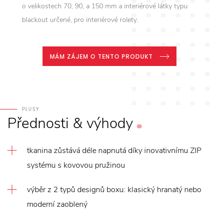
o velikostech 70, 90, a 150 mm a interiérové látky typu
blackout určené, pro interiérové rolety.
MÁM ZÁJEM O TENTO PRODUKT
PLUSY
Přednosti
&
výhody
tkanina zůstává déle napnutá díky inovativnímu ZIP
systému s kovovou pružinou
výběr z 2 typů designů boxu: klasický hranatý nebo
moderní zaoblený