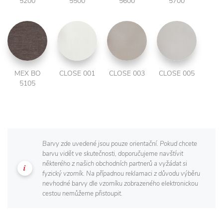
5200
5500
5600
5700
MEX BO
CLOSE 001
CLOSE 003
CLOSE 005
5105
Barvy zde uvedené jsou pouze orientační. Pokud chcete
barvu vidět ve skutečnosti, doporučujeme navštívit
některého z našich obchodních partnerů a vyžádat si
fyzický vzorník. Na případnou reklamaci z důvodu výběru
nevhodné barvy dle vzorníku zobrazeného elektronickou
cestou nemůžeme přistoupit.