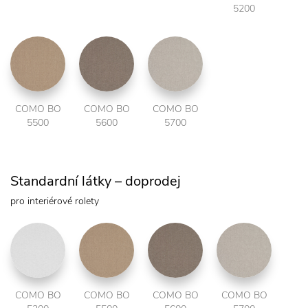
5200
COMO BO
COMO BO
COMO BO
5500
5600
5700
Standardní látky – doprodej
pro interiérové rolety
COMO BO
COMO BO
COMO BO
COMO BO