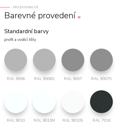
PROZKOUMEJTE
Barevné
provedení
Standardní barvy
profil a vodící lišty
RAL 9006
RAL 9006S
RAL 9007
RAL 9007S
RAL 9010
RAL 9010M
RAL 9010S
RAL 7016