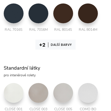
RAL 7016S
RAL 7016M
RAL 8014S
RAL 8014M
DALŠÍ BARVY
Standardní látky
pro interiérové rolety
CLOSE 001
CLOSE 003
CLOSE 005
COMO BO