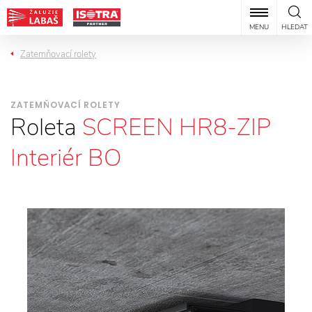
MENU
HLEDAT
Zatemňovací rolety
ZATEMŇOVACÍ ROLETY
Roleta
SCREEN HR8-ZIP
Interiér BO