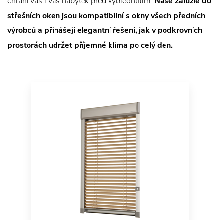
chrání vás i váš nábytek před vyblednutím.
Naše žaluzie do
střešních oken jsou kompatibilní s okny všech předních
výrobců a přinášejí elegantní řešení, jak v podkrovních
prostorách udržet příjemné klima po celý den.