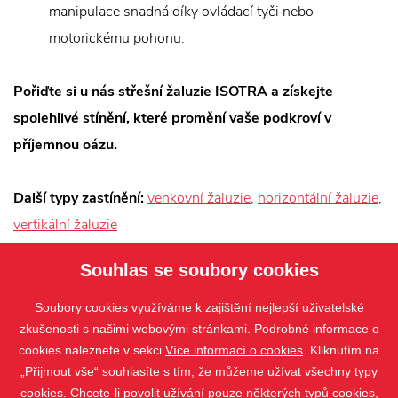
manipulace snadná díky ovládací tyči nebo
motorickému pohonu.
Pořiďte si u nás střešní žaluzie ISOTRA a získejte
spolehlivé stínění, které promění vaše podkroví v
příjemnou oázu.
Další typy zastínění:
venkovní žaluzie
,
horizontální žaluzie
,
vertikální žaluzie
Souhlas se soubory cookies
Soubory cookies využíváme k zajištění nejlepší uživatelské
zkušenosti s našimi webovými stránkami. Podrobné informace o
cookies naleznete v sekci
Více informací o cookies
. Kliknutím na
„Přijmout vše“ souhlasíte s tím, že můžeme užívat všechny typy
cookies. Chcete-li povolit užívání pouze některých typů cookies,