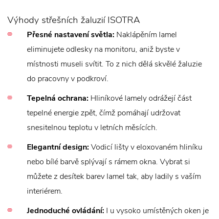
Výhody střešních žaluzií ISOTRA
Přesné nastavení světla:
Naklápěním lamel
eliminujete odlesky na monitoru, aniž byste v
místnosti museli svítit. To z nich dělá skvělé žaluzie
do pracovny v podkroví.
Tepelná ochrana:
Hliníkové lamely odrážejí část
tepelné energie zpět, čímž pomáhají udržovat
snesitelnou teplotu v letních měsících.
Elegantní design:
Vodicí lišty v eloxovaném hliníku
nebo bílé barvě splývají s rámem okna. Vybrat si
můžete z desítek barev lamel tak, aby ladily s vaším
interiérem.
Jednoduché ovládání:
I u vysoko umístěných oken je