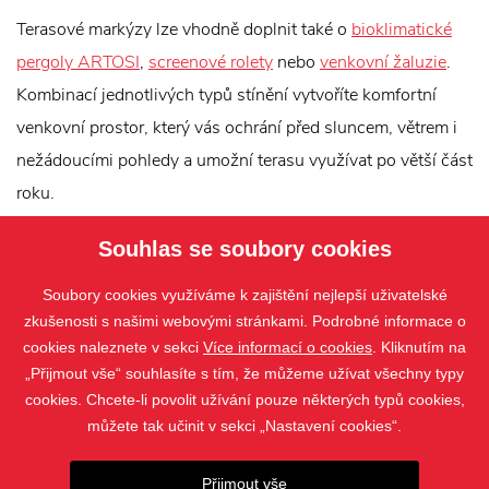
Terasové markýzy lze vhodně doplnit také o
bioklimatické
pergoly ARTOSI
,
screenové rolety
nebo
venkovní žaluzie
.
Kombinací jednotlivých typů stínění vytvoříte komfortní
venkovní prostor, který vás ochrání před sluncem, větrem i
nežádoucími pohledy a umožní terasu využívat po větší část
roku.
Souhlas se soubory cookies
Soubory cookies využíváme k zajištění nejlepší uživatelské
zkušenosti s našimi webovými stránkami. Podrobné informace o
cookies naleznete v sekci
Více informací o cookies
. Kliknutím na
„Přijmout vše“ souhlasíte s tím, že můžeme užívat všechny typy
cookies. Chcete-li povolit užívání pouze některých typů cookies,
můžete tak učinit v sekci „Nastavení cookies“.
PRODUKTY
Přijmout vše