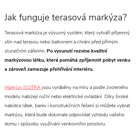
Jak funguje terasová markýza?
Terasová markýza je výsuvný systém, který vytváří příjemný
stín nad terasou nebo balkonem a chrání před přímým
slunečním zářením.
Po vysunutí rozvine kvalitní
markýzovou látku, která pomáhá zpříjemnit pobyt venku
a zároveň zamezuje přehřívání interiéru.
Markýzy ISOTRA
jsou vyráběny na míru a podle zvoleného
modelu nabízejí ruční nebo elektrické ovládání. Díky široké
nabídce látek, barev i konstrukčních řešení si můžete vybrat
markýzu, která bude dokonale odpovídat vzhledu vašeho
domu i způsobu využívání venkovního prostoru.