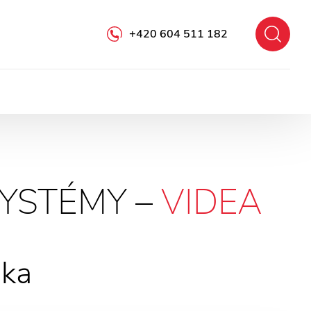
+420 604 511 182
YSTÉMY –
VIDEA
jka