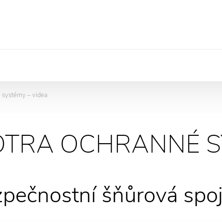
é systémy – videa
OTRA OCHRANNÉ S
pečnostní šňůrová spo