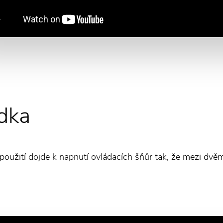
dka
m použití dojde k napnutí ovládacích šňůr tak, že mezi d