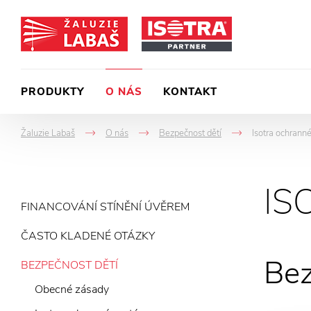
PRODUKTY
O NÁS
KONTAKT
Žaluzie Labaš
O nás
Bezpečnost dětí
Isotra ochrann
->
->
->
IS
FINANCOVÁNÍ STÍNĚNÍ ÚVĚREM
ČASTO KLADENÉ OTÁZKY
Bez
BEZPEČNOST DĚTÍ
Obecné zásady