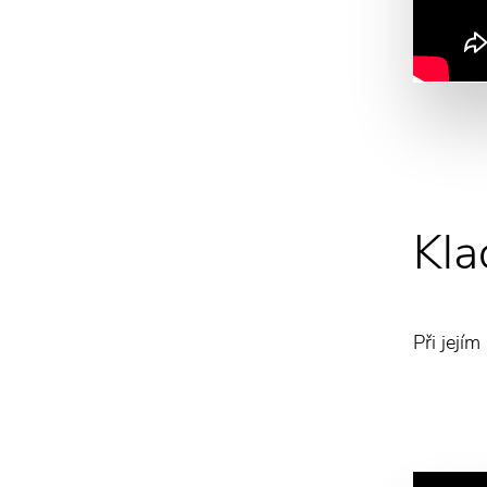
Kla
Při její