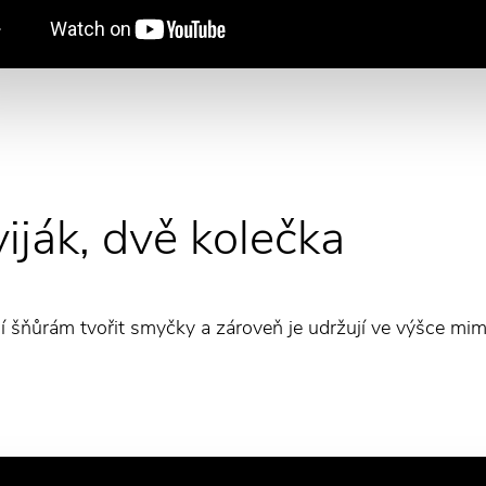
iják, dvě kolečka
í šňůrám tvořit smyčky a zároveň je udržují ve výšce mim